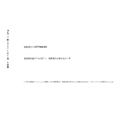
PoCで終わらせないために、AIを使い倒せ。
関西電力 × OPTMASS
脱炭素支援の“その先”へ。 関西電力が探す次の一手
いち早く脱炭素ソリューションを展開してきた関西電力が、顧客企業のGXをさらに前進させるために、スタートアップに期待することとは。