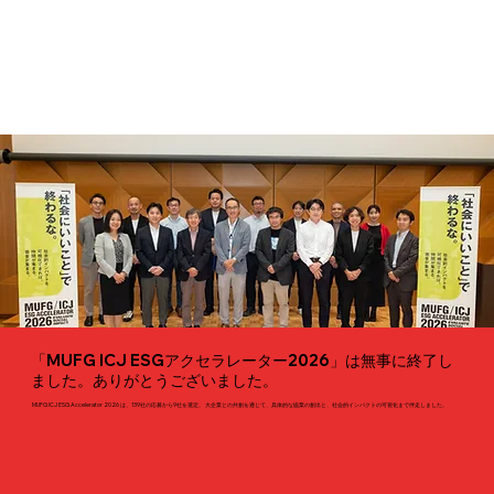
「MUFG ICJ ESGアクセラレーター2026」は無事に終了し
ました。ありがとうございました。
MUFG ICJ ESG Accelerator 2026 は、139社の応募から9社を選定。 大企業との共創を通じて、具体的な協業の創出と、社会的インパクトの可視化まで伴走しました。