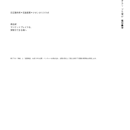
スタートアップも凄いが、現場に強い中小企業も凄い。
日立製作所 × 石坂産業 × クオンタリスラボ
再生材
マーケットプレイスを、
実取引できる場へ
再プラの「供給」と「品質保証」を担う中小企業・ベンチャーを巻き込み、企業が安心して使える再プラ流通の実用化を目指します。